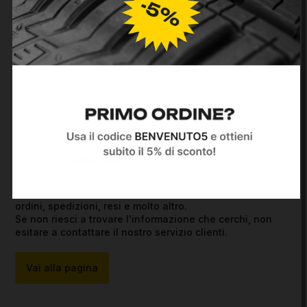
ricambi?
Compila il form e il nostro team ti risponderà al più
presto.
Contattaci
FAQ
Qui troverai le risposte alle domande più comuni su
ordini, spedizioni, resi e molto altro.
Se non riesci a trovare l'informazione che cerchi, non
esitare a contattare il nostro servizio clienti.
Vai alla pagina