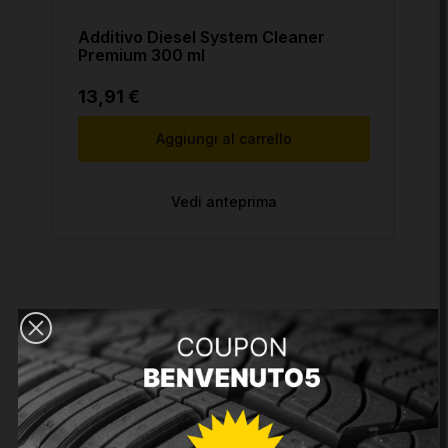
Additivo Diesel System Cleaner
Premium 300 ml
13,91 €
Aggiungi al carrello
Vedi anteprima
Hai bisogno di assistenza o di
maggiori informazioni sui nostri