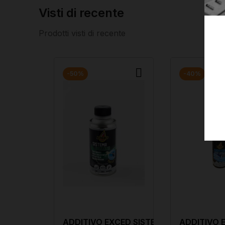
Visti di recente
Prodotti visti di recente
-50%
-40%
el System Cleaner
ADDITIVO EXCED SISTEMA
ADDITIVO 