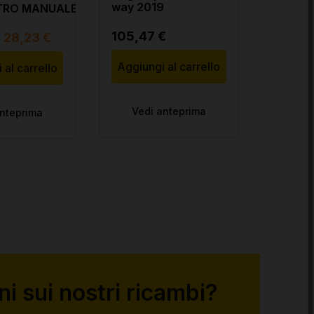
way 2019
IVECO
STRO MANUALE PER
L 90
105,47 €
143,9
28,23 €
Aggiungi al carrello
Aggiun
 al carrello
Vedi anteprima
Ved
anteprima
i sui nostri ricambi?