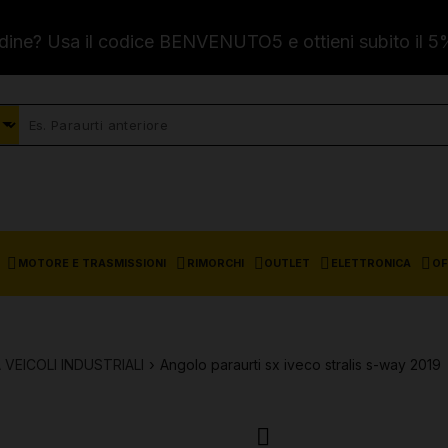
dine? Usa il codice BENVENUTO5 e ottieni subito il 5
MOTORE E TRASMISSIONI
RIMORCHI
OUTLET
ELETTRONICA
OF
VEICOLI INDUSTRIALI
Angolo paraurti sx iveco stralis s-way 2019