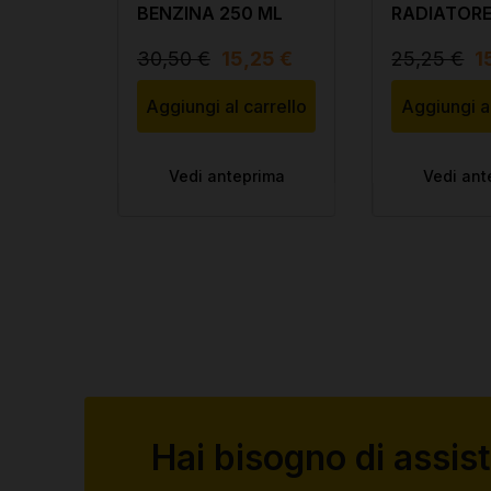
 ml
BENZINA 250 ML
RADIATORE
30,50 €
15,25 €
25,25 €
1
arrello
Aggiungi al carrello
Aggiungi al
rima
Vedi anteprima
Vedi ant
Hai bisogno di assis