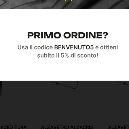
-35%
-35%
EXCED TURAFALLE
ALZAVETRO ALZACRISTALLO
ALZAVET