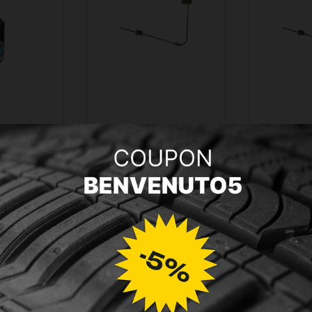
EXCED TURAFALLE
ALZAVETRO ALZACRISTALLO
ALZAVET
 250ML
DX DESTRO MANUALE PER
SX SINI
DAILY 1990 - 2000
DAILY DA
5,15 €
43,43 €
28,23 €
43,43 €
 carrello
Aggiungi al carrello
Aggiungi
eprima
Vedi anteprima
Vedi 