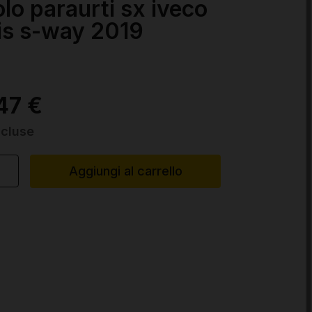
lo paraurti sx iveco
lis s-way 2019
47 €
ncluse
Aggiungi al carrello