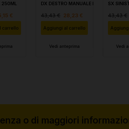
 250ML
DX DESTRO MANUALE PER
SX SINI
DAILY 1990 - 2000
DAILY DA
5,15 €
43,43 €
28,23 €
43,43 €
 carrello
Aggiungi al carrello
Aggiungi
eprima
Vedi anteprima
Vedi 
tenza o di maggiori informazion