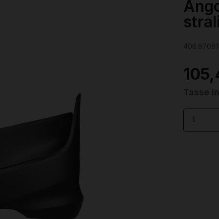
Ango
stra
406.97091
105,
Tasse i