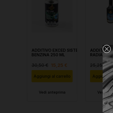
el System Cleaner
ADDITIVO EXCED SISTEMA
ADDITIVO 
 ml
BENZINA 250 ML
RADIATORE
30,50 €
15,25 €
25,25 €
1
arrello
Aggiungi al carrello
Aggiungi al
rima
Vedi anteprima
Vedi ant