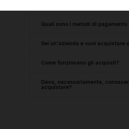
Come faccio a sapere se è il pezz
Quali sono i metodi di pagamento 
Sei un'azienda e vuoi acquistare 
Come funzionano gli acquisti?
Devo, necessariamente, conoscere
acquistare?