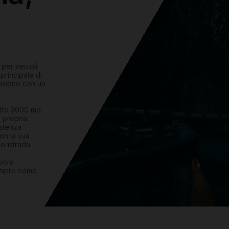
 per veicoli
 principale di
ansione con un
ltre 3000 mq
a propria
istenza
on la sua
oristrada.
vora
sempre come