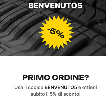
È possibile effettuare un ordine p
Siamo sempre a tua disposizione per f
effettuare il tuo ordine online. Inoltr
imprevisto, Il nostro servizio è dispon
13:00 e dalle 15:00 alle 19:00 chia
Carta Di Credito, Paypal, Pagamento