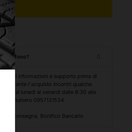
er telefono?
ornirti informazioni e supporto prima di
e, se durante l'acquisto incontri qualche
ibile dal lunedì al venerdi dalle 8:30 alle
mando il numero 0957131534
 Alla Consegna, Bonifico Bancario