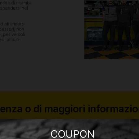
ndita di ricambi
 espandersi nel
ad affermarsi
cessori, non
, per veicoli
si, attuale
tenza o di maggiori informazion
pila il form e il nostro team ti risponderà al più pre
Contattaci