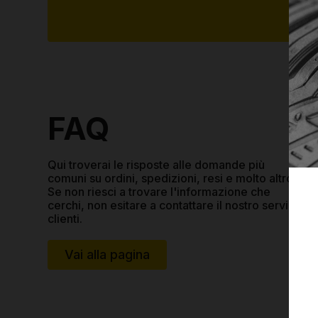
FAQ
Qui troverai le risposte alle domande più
comuni su ordini, spedizioni, resi e molto altro.
Se non riesci a trovare l'informazione che
cerchi, non esitare a contattare il nostro servizio
clienti.
Vai alla pagina