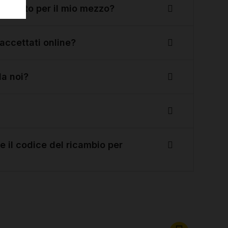
o giusto per il mio mezzo?
accettati online?
da noi?
 il codice del ricambio per