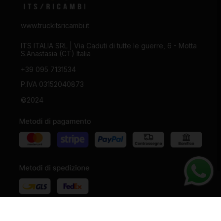
www.truckitsricambi.it
ITS ITALIA SRL | Via Caduti di tutte le guerre, 6 - Motta
S.Anastasia (CT) Italia
+39 095 7131534
P.IVA 03152040873
©2024